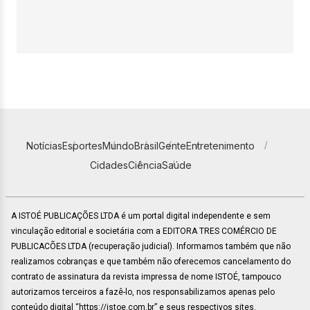
Notícias
Esportes
Mundo
Brasil
Gente
Entretenimento
Cidades
Ciência
Saúde
A ISTOÉ PUBLICAÇÕES LTDA é um portal digital independente e sem
vinculação editorial e societária com a EDITORA TRES COMÉRCIO DE
PUBLICACÕES LTDA (recuperação judicial). Informamos também que não
realizamos cobranças e que também não oferecemos cancelamento do
contrato de assinatura da revista impressa de nome ISTOÉ, tampouco
autorizamos terceiros a fazê-lo, nos responsabilizamos apenas pelo
conteúdo digital “https://istoe.com.br” e seus respectivos sites.