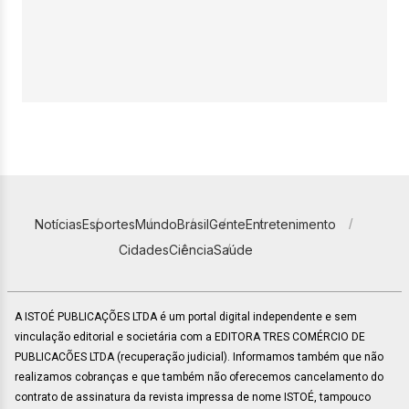
Notícias
Esportes
Mundo
Brasil
Gente
Entretenimento
Cidades
Ciência
Saúde
A ISTOÉ PUBLICAÇÕES LTDA é um portal digital independente e sem
vinculação editorial e societária com a EDITORA TRES COMÉRCIO DE
PUBLICACÕES LTDA (recuperação judicial). Informamos também que não
realizamos cobranças e que também não oferecemos cancelamento do
contrato de assinatura da revista impressa de nome ISTOÉ, tampouco