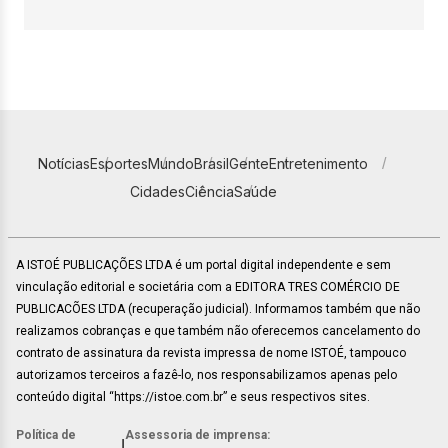
Notícias
Esportes
Mundo
Brasil
Gente
Entretenimento
Cidades
Ciência
Saúde
A ISTOÉ PUBLICAÇÕES LTDA é um portal digital independente e sem
vinculação editorial e societária com a EDITORA TRES COMÉRCIO DE
PUBLICACÕES LTDA (recuperação judicial). Informamos também que não
realizamos cobranças e que também não oferecemos cancelamento do
contrato de assinatura da revista impressa de nome ISTOÉ, tampouco
autorizamos terceiros a fazê-lo, nos responsabilizamos apenas pelo
conteúdo digital “https://istoe.com.br” e seus respectivos sites.
Política de
Assessoria de imprensa:
|