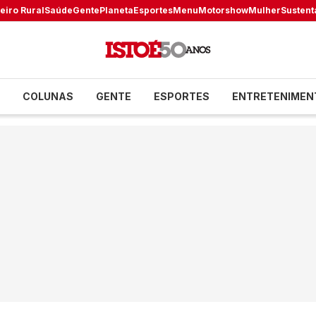
eiro Rural
Saúde
Gente
Planeta
Esportes
Menu
Motorshow
Mulher
Sustent
COLUNAS
GENTE
ESPORTES
ENTRETENIMEN