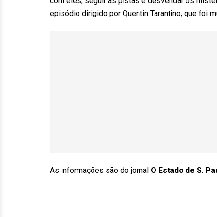
com eles, seguir as pistas e desvendar os mister
episódio dirigido por Quentin Tarantino, que foi m
As informações são do jornal
O Estado de S. Pa