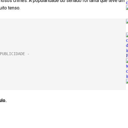
iosos crimes. A popularidade do seriado foi tanta que teve um
uito tenso.
ulo.