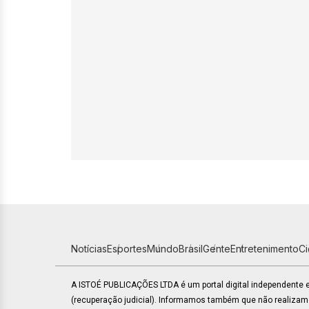
Notícias
Esportes
Mundo
Brasil
Gente
Entretenimento
C
A ISTOÉ PUBLICAÇÕES LTDA é um portal digital independente
(recuperação judicial). Informamos também que não realiza