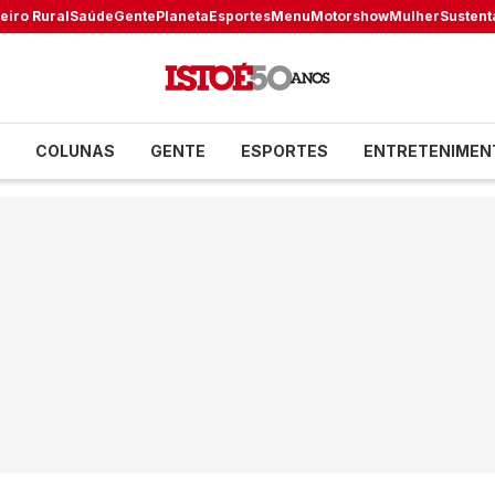
eiro Rural
Saúde
Gente
Planeta
Esportes
Menu
Motorshow
Mulher
Sustent
COLUNAS
GENTE
ESPORTES
ENTRETENIMEN