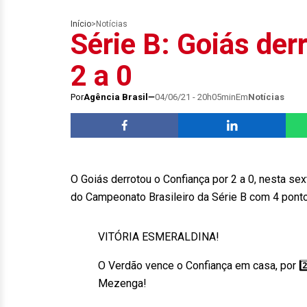
Início
>
Notícias
Série B: Goiás der
2 a 0
Por
Agência Brasil
04/06/21 - 20h05min
Em
Notícias
O Goiás derrotou o Confiança por 2 a 0, nesta sext
do Campeonato Brasileiro da Série B com 4 pont
VITÓRIA ESMERALDINA!
O Verdão vence o Confiança em casa, por 2️
Mezenga!