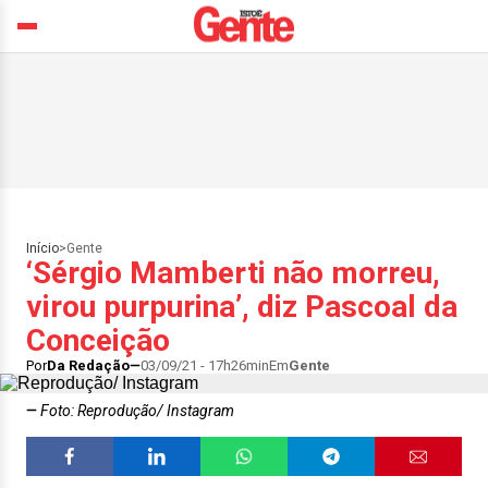
Início
>
Gente
‘Sérgio Mamberti não morreu,
virou purpurina’, diz Pascoal da
Conceição
Por
Da Redação
03/09/21 - 17h26min
Em
Gente
Foto: Reprodução/ Instagram