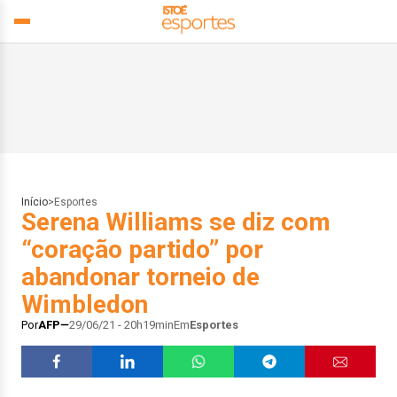
Início
>
Esportes
Serena Williams se diz com
“coração partido” por
abandonar torneio de
Wimbledon
Por
AFP
29/06/21 - 20h19min
Em
Esportes