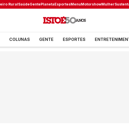
eiro Rural
Saúde
Gente
Planeta
Esportes
Menu
Motorshow
Mulher
Sustent
COLUNAS
GENTE
ESPORTES
ENTRETENIMEN