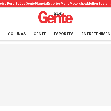
eiro Rural
Saúde
Gente
Planeta
Esportes
Menu
Motorshow
Mulher
Sustent
COLUNAS
GENTE
ESPORTES
ENTRETENIMEN