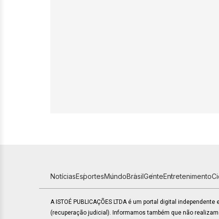
Notícias
Esportes
Mundo
Brasil
Gente
Entretenimento
C
A ISTOÉ PUBLICAÇÕES LTDA é um portal digital independente
(recuperação judicial). Informamos também que não realiza