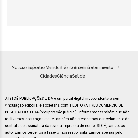
Notícias
Esportes
Mundo
Brasil
Gente
Entretenimento
Cidades
Ciência
Saúde
A ISTOÉ PUBLICAÇÕES LTDA é um portal digital independente e sem
vinculação editorial e societária com a EDITORA TRES COMÉRCIO DE
PUBLICACÕES LTDA (recuperação judicial). Informamos também que não
realizamos cobranças e que também não oferecemos cancelamento do
contrato de assinatura da revista impressa de nome ISTOÉ, tampouco
autorizamos terceiros a fazê-lo, nos responsabilizamos apenas pelo