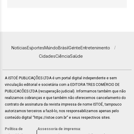
Notícias
Esportes
Mundo
Brasil
Gente
Entretenimento
Cidades
Ciência
Saúde
A ISTOÉ PUBLICAÇÕES LTDA é um portal digital independente e sem
vinculação editorial e societária com a EDITORA TRES COMÉRCIO DE
PUBLICACÕES LTDA (recuperação judicial). Informamos também que não
realizamos cobranças e que também não oferecemos cancelamento do
contrato de assinatura da revista impressa de nome ISTOÉ, tampouco
autorizamos terceiros a fazê-lo, nos responsabilizamos apenas pelo
conteúdo digital “https://istoe.com.br” e seus respectivos sites.
Política de
Assessoria de imprensa:
|