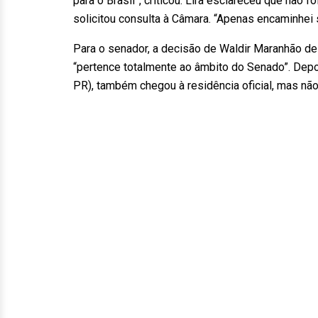
para o Brasil”, criticou. Lira esclareceu que não
solicitou consulta à Câmara. “Apenas encaminhei 
Para o senador, a decisão de Waldir Maranhão de 
“pertence totalmente ao âmbito do Senado”. Depo
PR), também chegou à residência oficial, mas nã