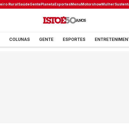
eiro Rural
Saúde
Gente
Planeta
Esportes
Menu
Motorshow
Mulher
Sustent
COLUNAS
GENTE
ESPORTES
ENTRETENIMEN