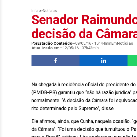
Início
>
Notícias
Senador Raimundo 
decisão da Câmara
Por
Estadão Conteúdo
09/05/16 - 15h44min
Em
Notícias
Atualizado em
12/05/16 - 07h43min
Na chegada à residência oficial do presidente d
(PMDB-PB) garantiu que “não há razão jurídica” 
normalmente. “A decisão da Câmara foi equivoca
rito determinado pelo Supremo”, disse.
Ele afirmou, ainda, que Cunha, naquela ocasião, 
da Câmara”. “Foi uma decisão que tumultuou o Paí