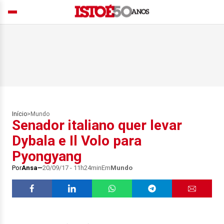
Início
>
Mundo
Senador italiano quer levar
Dybala e Il Volo para
Pyongyang
Por
Ansa
20/09/17 - 11h24min
Em
Mundo