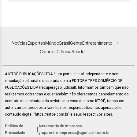
Notícias
Esportes
Mundo
Brasil
Gente
Entretenimento
Cidades
Ciência
Saúde
A ISTOÉ PUBLICAÇÕES LTDA é um portal digital independente e sem
vinculação editorial e societária com a EDITORA TRES COMÉRCIO DE
PUBLICACÕES LTDA (recuperação judicial). Informamos também que não
realizamos cobranças e que também não oferecemos cancelamento do
contrato de assinatura da revista impressa de nome ISTOÉ, tampouco
autorizamos terceiros a fazê-lo, nos responsabilizamos apenas pelo
conteúdo digital “https://istoe.com.br” e seus respectivos sites.
Política de
Assessoria de imprensa:
|
Privacidade
grupoentre.imprensa@agenciafr.com.br