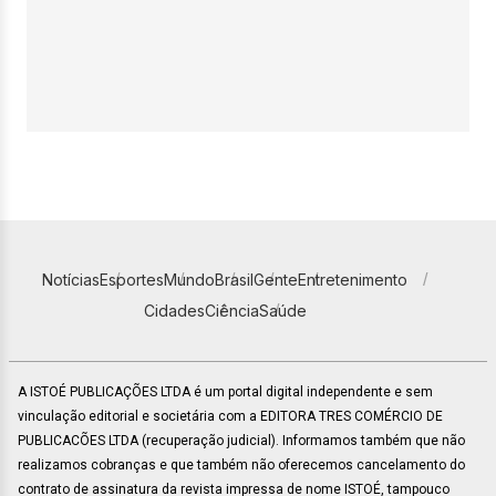
Notícias
Esportes
Mundo
Brasil
Gente
Entretenimento
Cidades
Ciência
Saúde
A ISTOÉ PUBLICAÇÕES LTDA é um portal digital independente e sem
vinculação editorial e societária com a EDITORA TRES COMÉRCIO DE
PUBLICACÕES LTDA (recuperação judicial). Informamos também que não
realizamos cobranças e que também não oferecemos cancelamento do
contrato de assinatura da revista impressa de nome ISTOÉ, tampouco