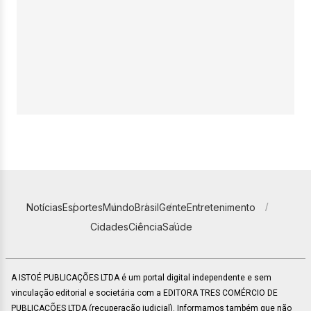
Notícias
Esportes
Mundo
Brasil
Gente
Entretenimento
Cidades
Ciência
Saúde
A ISTOÉ PUBLICAÇÕES LTDA é um portal digital independente e sem
vinculação editorial e societária com a EDITORA TRES COMÉRCIO DE
PUBLICACÕES LTDA (recuperação judicial). Informamos também que não