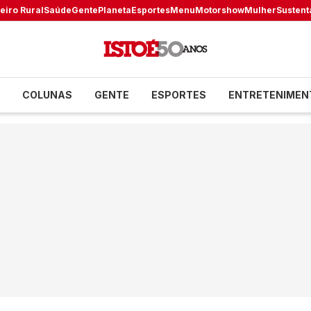
eiro Rural
Saúde
Gente
Planeta
Esportes
Menu
Motorshow
Mulher
Sustent
COLUNAS
GENTE
ESPORTES
ENTRETENIMEN