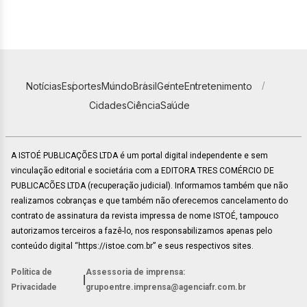
Notícias
Esportes
Mundo
Brasil
Gente
Entretenimento
Cidades
Ciência
Saúde
A ISTOÉ PUBLICAÇÕES LTDA é um portal digital independente e sem
vinculação editorial e societária com a EDITORA TRES COMÉRCIO DE
PUBLICACÕES LTDA (recuperação judicial). Informamos também que não
realizamos cobranças e que também não oferecemos cancelamento do
contrato de assinatura da revista impressa de nome ISTOÉ, tampouco
autorizamos terceiros a fazê-lo, nos responsabilizamos apenas pelo
conteúdo digital “https://istoe.com.br” e seus respectivos sites.
Política de
Assessoria de imprensa:
|
Privacidade
grupoentre.imprensa@agenciafr.com.br