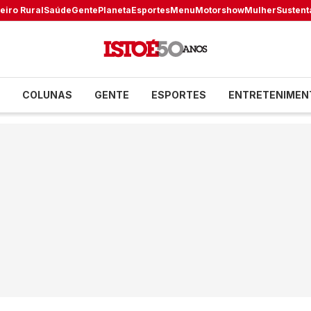
eiro Rural
Saúde
Gente
Planeta
Esportes
Menu
Motorshow
Mulher
Sustent
COLUNAS
GENTE
ESPORTES
ENTRETENIMEN