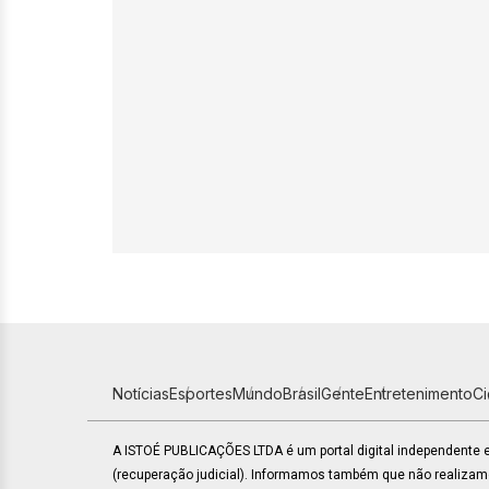
Notícias
Esportes
Mundo
Brasil
Gente
Entretenimento
C
A ISTOÉ PUBLICAÇÕES LTDA é um portal digital independente
(recuperação judicial). Informamos também que não realiza