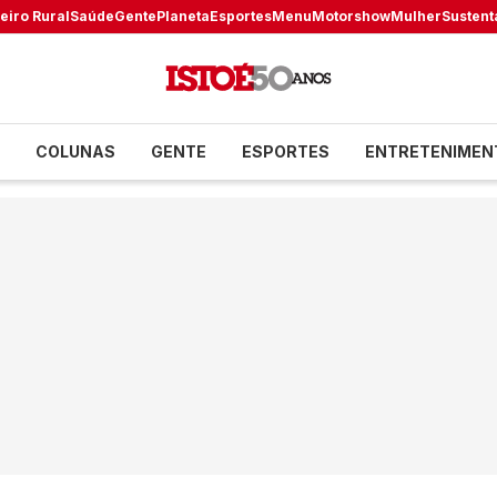
eiro Rural
Saúde
Gente
Planeta
Esportes
Menu
Motorshow
Mulher
Sustent
COLUNAS
GENTE
ESPORTES
ENTRETENIMEN