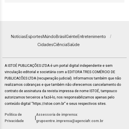
Notícias
Esportes
Mundo
Brasil
Gente
Entretenimento
Cidades
Ciência
Saúde
A ISTOÉ PUBLICAÇÕES LTDA é um portal digital independente e sem
vinculação editorial e societária com a EDITORA TRES COMÉRCIO DE
PUBLICACÕES LTDA (recuperação judicial). Informamos também que não
realizamos cobranças e que também não oferecemos cancelamento do
contrato de assinatura da revista impressa de nome ISTOÉ, tampouco
autorizamos terceiros a fazê-lo, nos responsabilizamos apenas pelo
conteúdo digital “https://istoe.com.br” e seus respectivos sites.
Política de
Assessoria de imprensa:
|
Privacidade
grupoentre.imprensa@agenciafr.com.br