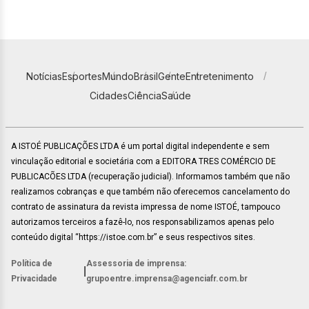
Notícias
Esportes
Mundo
Brasil
Gente
Entretenimento
Cidades
Ciência
Saúde
A ISTOÉ PUBLICAÇÕES LTDA é um portal digital independente e sem
vinculação editorial e societária com a EDITORA TRES COMÉRCIO DE
PUBLICACÕES LTDA (recuperação judicial). Informamos também que não
realizamos cobranças e que também não oferecemos cancelamento do
contrato de assinatura da revista impressa de nome ISTOÉ, tampouco
autorizamos terceiros a fazê-lo, nos responsabilizamos apenas pelo
conteúdo digital “https://istoe.com.br” e seus respectivos sites.
Política de
Assessoria de imprensa:
|
Privacidade
grupoentre.imprensa@agenciafr.com.br