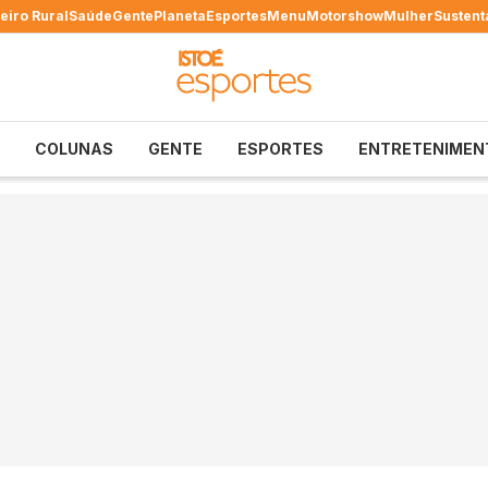
eiro Rural
Saúde
Gente
Planeta
Esportes
Menu
Motorshow
Mulher
Sustent
COLUNAS
GENTE
ESPORTES
ENTRETENIMEN