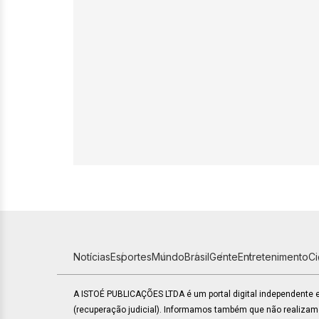
Notícias
Esportes
Mundo
Brasil
Gente
Entretenimento
C
A ISTOÉ PUBLICAÇÕES LTDA é um portal digital independente
(recuperação judicial). Informamos também que não realiza