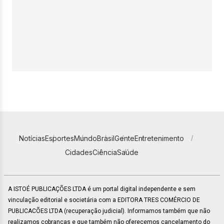
Notícias
Esportes
Mundo
Brasil
Gente
Entretenimento
Cidades
Ciência
Saúde
A ISTOÉ PUBLICAÇÕES LTDA é um portal digital independente e sem
vinculação editorial e societária com a EDITORA TRES COMÉRCIO DE
PUBLICACÕES LTDA (recuperação judicial). Informamos também que não
realizamos cobranças e que também não oferecemos cancelamento do