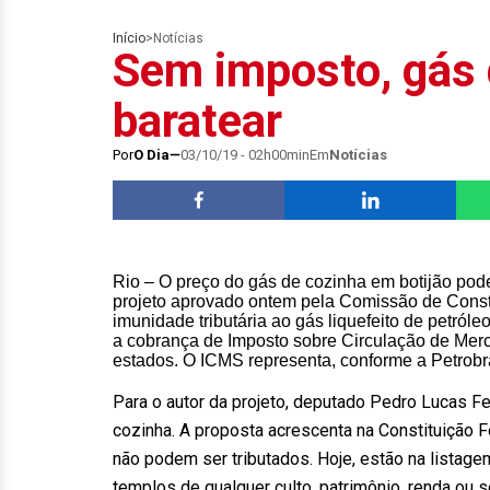
Início
>
Notícias
Sem imposto, gás 
baratear
Por
O Dia
03/10/19 - 02h00min
Em
Notícias
Rio – O preço do gás de cozinha em botijão pod
projeto aprovado ontem pela Comissão de Const
imunidade tributária ao gás liquefeito de petróle
a cobrança de Imposto sobre Circulação de Merca
estados. O ICMS representa, conforme a Petrob
Para o autor da projeto, deputado Pedro Lucas F
cozinha. A proposta acrescenta na Constituição F
não podem ser tributados. Hoje, estão na listagem
templos de qualquer culto, patrimônio, renda ou s