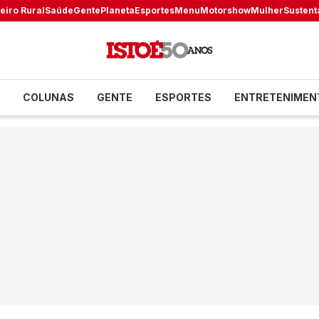
eiro Rural
Saúde
Gente
Planeta
Esportes
Menu
Motorshow
Mulher
Sustent
COLUNAS
GENTE
ESPORTES
ENTRETENIMEN