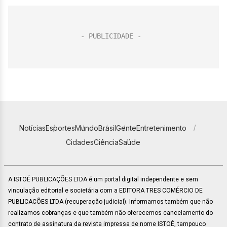
Notícias
Esportes
Mundo
Brasil
Gente
Entretenimento
Cidades
Ciência
Saúde
A ISTOÉ PUBLICAÇÕES LTDA é um portal digital independente e sem
vinculação editorial e societária com a EDITORA TRES COMÉRCIO DE
PUBLICACÕES LTDA (recuperação judicial). Informamos também que não
realizamos cobranças e que também não oferecemos cancelamento do
contrato de assinatura da revista impressa de nome ISTOÉ, tampouco