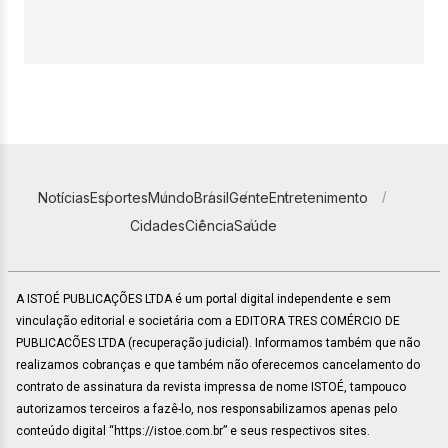
Notícias
Esportes
Mundo
Brasil
Gente
Entretenimento
Cidades
Ciência
Saúde
A ISTOÉ PUBLICAÇÕES LTDA é um portal digital independente e sem
vinculação editorial e societária com a EDITORA TRES COMÉRCIO DE
PUBLICACÕES LTDA (recuperação judicial). Informamos também que não
realizamos cobranças e que também não oferecemos cancelamento do
contrato de assinatura da revista impressa de nome ISTOÉ, tampouco
autorizamos terceiros a fazê-lo, nos responsabilizamos apenas pelo
conteúdo digital “https://istoe.com.br” e seus respectivos sites.