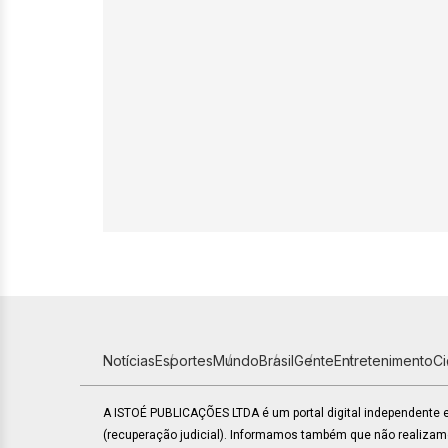
Notícias
Esportes
Mundo
Brasil
Gente
Entretenimento
C
A ISTOÉ PUBLICAÇÕES LTDA é um portal digital independente
(recuperação judicial). Informamos também que não realiza