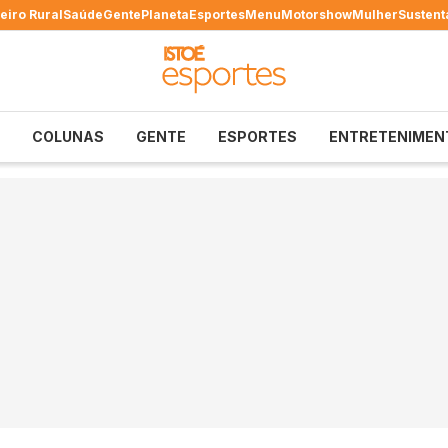
eiro Rural
Saúde
Gente
Planeta
Esportes
Menu
Motorshow
Mulher
Sustent
COLUNAS
GENTE
ESPORTES
ENTRETENIMEN