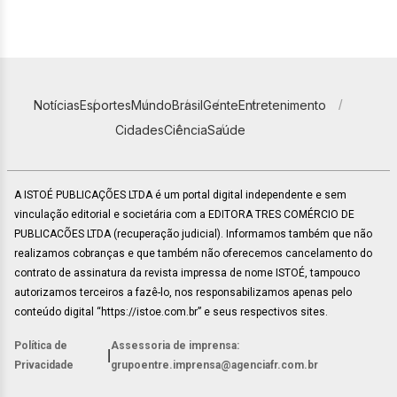
Notícias
Esportes
Mundo
Brasil
Gente
Entretenimento
Cidades
Ciência
Saúde
A ISTOÉ PUBLICAÇÕES LTDA é um portal digital independente e sem
vinculação editorial e societária com a EDITORA TRES COMÉRCIO DE
PUBLICACÕES LTDA (recuperação judicial). Informamos também que não
realizamos cobranças e que também não oferecemos cancelamento do
contrato de assinatura da revista impressa de nome ISTOÉ, tampouco
autorizamos terceiros a fazê-lo, nos responsabilizamos apenas pelo
conteúdo digital “https://istoe.com.br” e seus respectivos sites.
Política de
Assessoria de imprensa:
|
Privacidade
grupoentre.imprensa@agenciafr.com.br