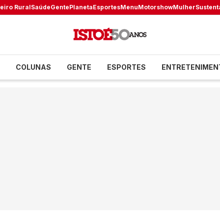
eiro Rural
Saúde
Gente
Planeta
Esportes
Menu
Motorshow
Mulher
Sustent
COLUNAS
GENTE
ESPORTES
ENTRETENIMEN