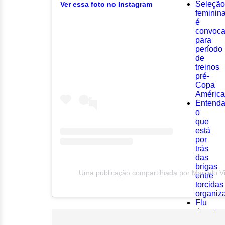
Seleção
Ver essa foto no Instagram
feminin
é
convoc
para
período
de
treinos
pré-
Copa
América
Entend
o
que
está
por
trás
das
brigas
Uma publicação compartilhada por Marcelo V
entre
torcidas
organiz
Flu
derrota
Vasco