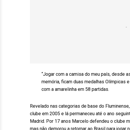
e
continu
na
luta
por
vaga
na
semi
do
Carioca
“Jogar com a camisa do meu país, desde as
memória, ficam duas medalhas Olímpicas 
com a amarelinha em 58 partidas.
Revelado nas categorias de base do Fluminense, o 
clube em 2005 e lá permaneceu até o ano seguint
Madrid. Por 17 anos Marcelo defendeu o clube ma
mas não demorou a retornar ao Brasil para jogar 