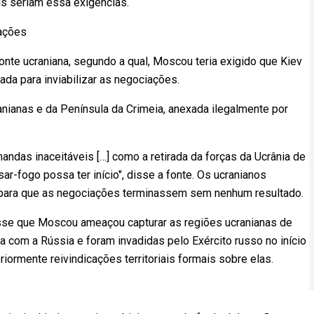
is seriam essa exigências.
iações
fonte ucraniana, segundo a qual, Moscou teria exigido que Kiev
ada para inviabilizar as negociações.
anianas e da Península da Crimeia, anexada ilegalmente por
das inaceitáveis […] como a retirada da forças da Ucrânia de
ar-fogo possa ter início", disse a fonte. Os ucranianos
 para que as negociações terminassem sem nenhum resultado.
isse que Moscou ameaçou capturar as regiões ucranianas de
 com a Rússia e foram invadidas pelo Exército russo no início
riormente reivindicações territoriais formais sobre elas.