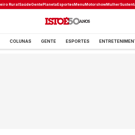
eiro Rural
Saúde
Gente
Planeta
Esportes
Menu
Motorshow
Mulher
Sustent
COLUNAS
GENTE
ESPORTES
ENTRETENIMEN