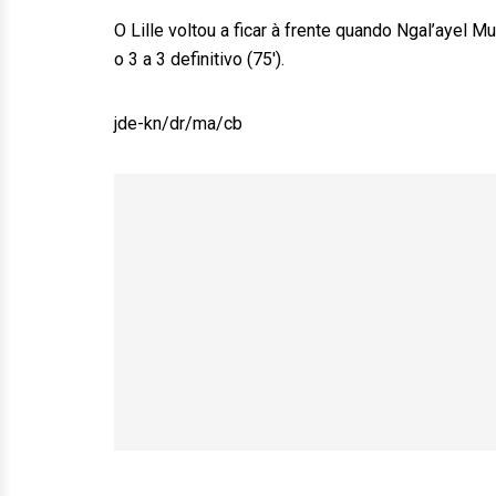
O Lille voltou a ficar à frente quando Ngal’ayel M
o 3 a 3 definitivo (75′).
jde-kn/dr/ma/cb