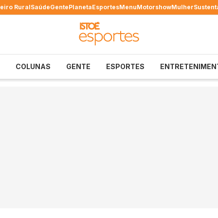
eiro Rural
Saúde
Gente
Planeta
Esportes
Menu
Motorshow
Mulher
Sustent
COLUNAS
GENTE
ESPORTES
ENTRETENIMEN