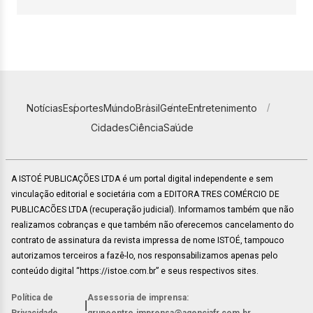
Notícias
Esportes
Mundo
Brasil
Gente
Entretenimento
Cidades
Ciência
Saúde
A ISTOÉ PUBLICAÇÕES LTDA é um portal digital independente e sem
vinculação editorial e societária com a EDITORA TRES COMÉRCIO DE
PUBLICACÕES LTDA (recuperação judicial). Informamos também que não
realizamos cobranças e que também não oferecemos cancelamento do
contrato de assinatura da revista impressa de nome ISTOÉ, tampouco
autorizamos terceiros a fazê-lo, nos responsabilizamos apenas pelo
conteúdo digital “https://istoe.com.br” e seus respectivos sites.
Política de
Assessoria de imprensa:
|