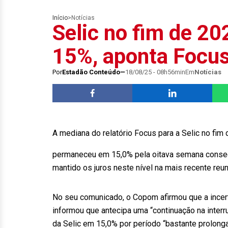
Início
>
Notícias
Selic no fim de 2
15%, aponta Focu
Por
Estadão Conteúdo
18/08/25 - 08h56min
Em
Notícias
A mediana do relatório Focus para a Selic no fim
permaneceu em 15,0% pela oitava semana consecu
mantido os juros neste nível na mais recente reun
No seu comunicado, o Copom afirmou que a incert
informou que antecipa uma “continuação na interru
da Selic em 15,0% por período “bastante prolongad