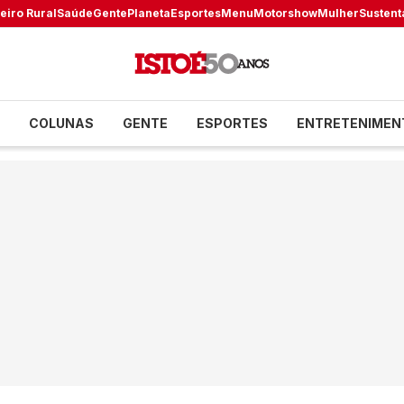
eiro Rural
Saúde
Gente
Planeta
Esportes
Menu
Motorshow
Mulher
Sustent
COLUNAS
GENTE
ESPORTES
ENTRETENIMEN