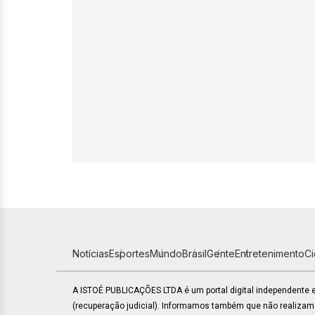
Notícias
Esportes
Mundo
Brasil
Gente
Entretenimento
C
A ISTOÉ PUBLICAÇÕES LTDA é um portal digital independente
(recuperação judicial). Informamos também que não realiza