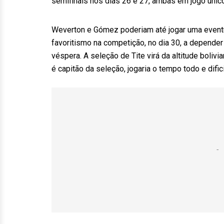
semifinais nos dias 26 e 27, ambas em jogo único
Weverton e Gómez poderiam até jogar uma eventua
favoritismo na competição, no dia 30, a depender
véspera. A seleção de Tite virá da altitude boliv
é capitão da seleção, jogaria o tempo todo e dific