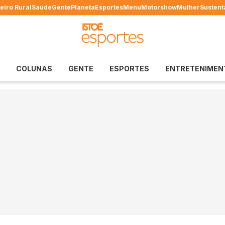
eiro Rural
Saúde
Gente
Planeta
Esportes
Menu
Motorshow
Mulher
Sustent
COLUNAS
GENTE
ESPORTES
ENTRETENIMEN