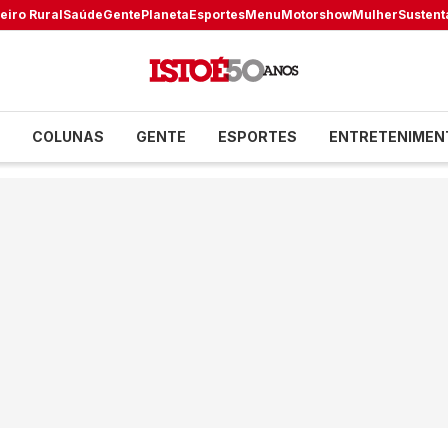
eiro Rural
Saúde
Gente
Planeta
Esportes
Menu
Motorshow
Mulher
Sustent
COLUNAS
GENTE
ESPORTES
ENTRETENIMEN