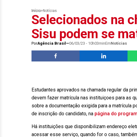
Início
>
Notícias
Selecionados na c
Sisu podem se mat
Por
Agência Brasil
06/03/23 - 10h03min
Em
Notícias
Estudantes aprovados na chamada regular da prim
devem fazer matrícula nas instituiçoes para as q
sobre a documentação exigida para a matrícula p
de inscrição do candidato, na
página do progra
Há instituições que disponibilizam endereço ele
acessar esse serviço, quando for o caso, també