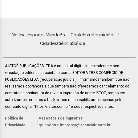
Notícias
Esportes
Mundo
Brasil
Gente
Entretenimento
Cidades
Ciência
Saúde
A ISTOÉ PUBLICAÇÕES LTDA é um portal digital independente e sem
vinculação editorial e societária com a EDITORA TRES COMÉRCIO DE
PUBLICACÕES LTDA (recuperação judicial). Informamos também que não
realizamos cobranças e que também não oferecemos cancelamento do
contrato de assinatura da revista impressa de nome ISTOÉ, tampouco
autorizamos terceiros a fazê-lo, nos responsabilizamos apenas pelo
conteúdo digital “https://istoe.com.br” e seus respectivos sites.
Política de
Assessoria de imprensa:
|
Privacidade
grupoentre.imprensa@agenciafr.com.br