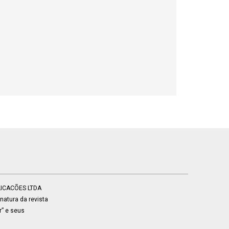
BLICACÕES LTDA
atura da revista
r” e seus