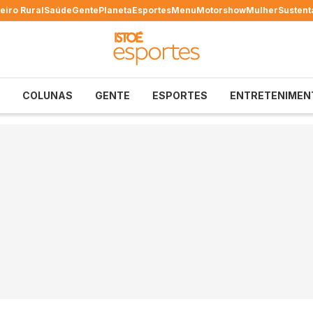
eiro Rural
Saúde
Gente
Planeta
Esportes
Menu
Motorshow
Mulher
Sustent
COLUNAS
GENTE
ESPORTES
ENTRETENIMEN