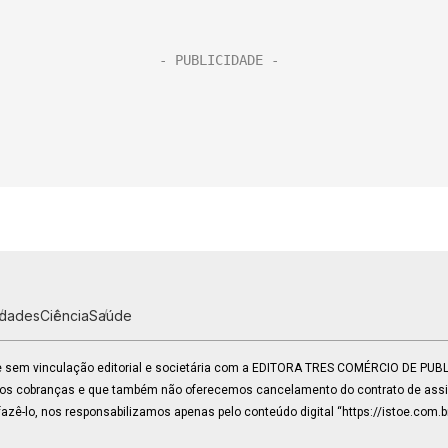
idades
Ciência
Saúde
 e sem vinculação editorial e societária com a EDITORA TRES COMÉRCIO DE PU
mos cobranças e que também não oferecemos cancelamento do contrato de assin
zê-lo, nos responsabilizamos apenas pelo conteúdo digital “https://istoe.com.b