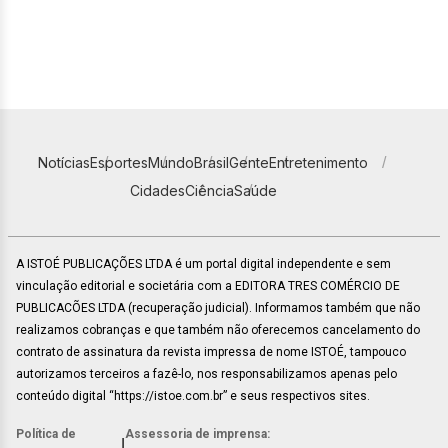
Notícias
Esportes
Mundo
Brasil
Gente
Entretenimento
Cidades
Ciência
Saúde
A ISTOÉ PUBLICAÇÕES LTDA é um portal digital independente e sem
vinculação editorial e societária com a EDITORA TRES COMÉRCIO DE
PUBLICACÕES LTDA (recuperação judicial). Informamos também que não
realizamos cobranças e que também não oferecemos cancelamento do
contrato de assinatura da revista impressa de nome ISTOÉ, tampouco
autorizamos terceiros a fazê-lo, nos responsabilizamos apenas pelo
conteúdo digital “https://istoe.com.br” e seus respectivos sites.
Política de
Assessoria de imprensa:
|