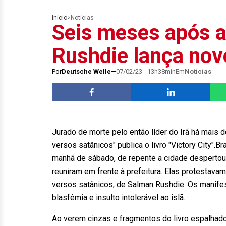
Início
>
Notícias
Seis meses após a
Rushdie lança no
Por
Deutsche Welle
07/02/23 - 13h38min
Em
Notícias
Jurado de morte pelo então líder do Irã há mais 
versos satânicos" publica o livro "Victory City".B
manhã de sábado, de repente a cidade despertou
reuniram em frente à prefeitura. Elas protestava
versos satânicos, de Salman Rushdie. Os manife
blasfêmia e insulto intolerável ao islã.
Ao verem cinzas e fragmentos do livro espalhad