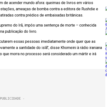
am de acender mundo afora: queimas de livros em vários
ifestações, ameaças de bomba contra a editora de Rushdie e
 atiradas contra prédios de embaixadas britânicas.
r supremo do Irã, impôs uma sentença de morte – conhecida
a publicação do livro.
ecutarem essas pessoas imediatamente onde quer que as
vamente a santidade do islã", disse Khomeini à rádio iraniana
 que morra no processo será considerado um mártir e irá