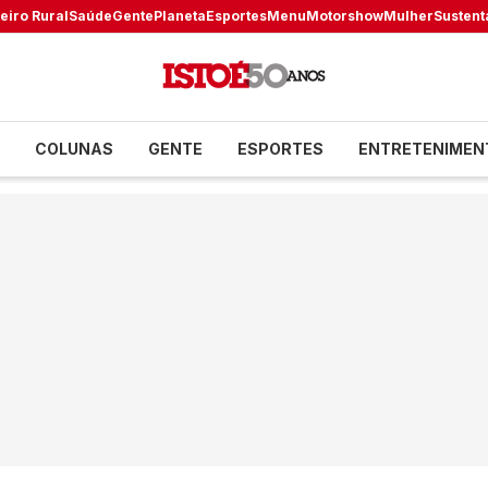
eiro Rural
Saúde
Gente
Planeta
Esportes
Menu
Motorshow
Mulher
Sustent
COLUNAS
GENTE
ESPORTES
ENTRETENIMEN