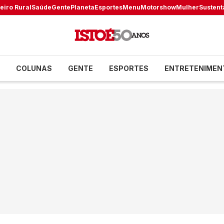
eiro Rural
Saúde
Gente
Planeta
Esportes
Menu
Motorshow
Mulher
Sustent
COLUNAS
GENTE
ESPORTES
ENTRETENIMEN