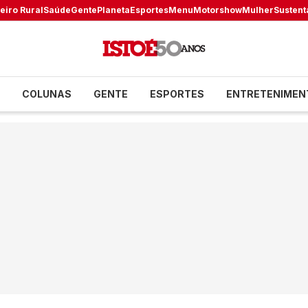
eiro Rural
Saúde
Gente
Planeta
Esportes
Menu
Motorshow
Mulher
Sustent
COLUNAS
GENTE
ESPORTES
ENTRETENIMEN