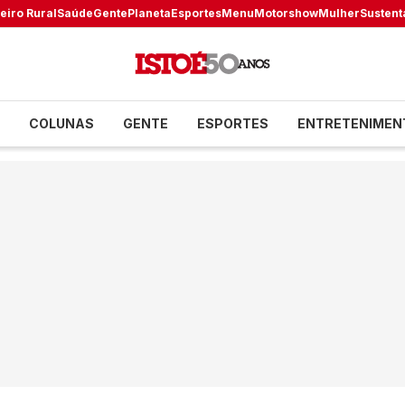
eiro Rural
Saúde
Gente
Planeta
Esportes
Menu
Motorshow
Mulher
Sustent
COLUNAS
GENTE
ESPORTES
ENTRETENIMEN