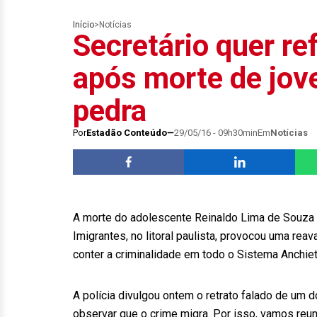
Início
>
Notícias
Secretário quer re
após morte de jov
pedra
Por
Estadão Conteúdo
29/05/16 - 09h30min
Em
Notícias
A morte do adolescente Reinaldo Lima de Souza J
Imigrantes, no litoral paulista, provocou uma re
conter a criminalidade em todo o Sistema Anchiet
A polícia divulgou ontem o retrato falado de um d
observar que o crime migra. Por isso, vamos reunir 