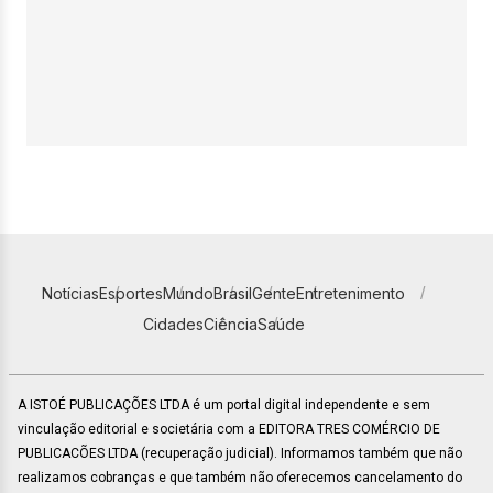
Notícias
Esportes
Mundo
Brasil
Gente
Entretenimento
Cidades
Ciência
Saúde
A ISTOÉ PUBLICAÇÕES LTDA é um portal digital independente e sem
vinculação editorial e societária com a EDITORA TRES COMÉRCIO DE
PUBLICACÕES LTDA (recuperação judicial). Informamos também que não
realizamos cobranças e que também não oferecemos cancelamento do