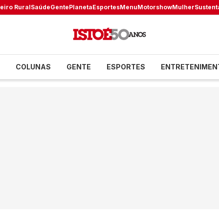
eiro Rural
Saúde
Gente
Planeta
Esportes
Menu
Motorshow
Mulher
Sustent
COLUNAS
GENTE
ESPORTES
ENTRETENIMEN