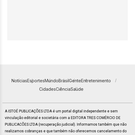
Notícias
Esportes
Mundo
Brasil
Gente
Entretenimento
Cidades
Ciência
Saúde
A ISTOÉ PUBLICAÇÕES LTDA é um portal digital independente e sem
vinculação editorial e societária com a EDITORA TRES COMÉRCIO DE
PUBLICACÕES LTDA (recuperação judicial). Informamos também que não
realizamos cobranças e que também não oferecemos cancelamento do