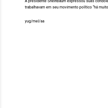
A presidente Sheinbaum expressou suas condolê
trabalhavam em seu movimento político “há muito
yug/mel/aa