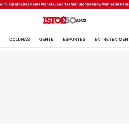
eiro Rural
Saúde
Gente
Planeta
Esportes
Menu
Motorshow
Mulher
Sustent
COLUNAS
GENTE
ESPORTES
ENTRETENIMEN