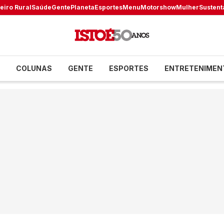
eiro Rural
Saúde
Gente
Planeta
Esportes
Menu
Motorshow
Mulher
Sustent
COLUNAS
GENTE
ESPORTES
ENTRETENIMEN