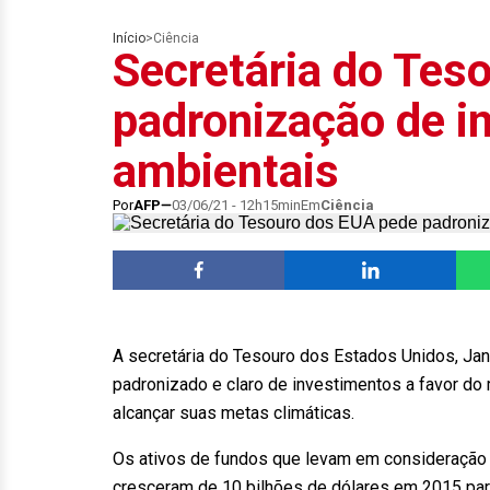
Início
>
Ciência
Secretária do Tes
padronização de i
ambientais
Por
AFP
03/06/21 - 12h15min
Em
Ciência
A secretária do Tesouro dos Estados Unidos, Jane
padronizado e claro de investimentos a favor d
alcançar suas metas climáticas.
Os ativos de fundos que levam em consideração o
cresceram de 10 bilhões de dólares em 2015 par