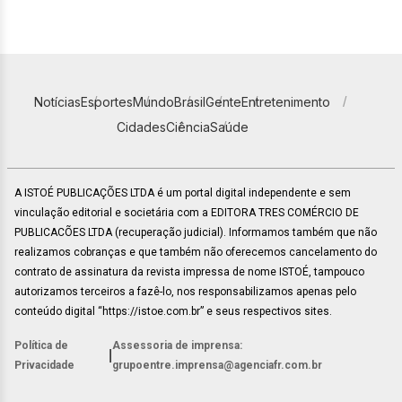
Notícias
Esportes
Mundo
Brasil
Gente
Entretenimento
Cidades
Ciência
Saúde
A ISTOÉ PUBLICAÇÕES LTDA é um portal digital independente e sem
vinculação editorial e societária com a EDITORA TRES COMÉRCIO DE
PUBLICACÕES LTDA (recuperação judicial). Informamos também que não
realizamos cobranças e que também não oferecemos cancelamento do
contrato de assinatura da revista impressa de nome ISTOÉ, tampouco
autorizamos terceiros a fazê-lo, nos responsabilizamos apenas pelo
conteúdo digital “https://istoe.com.br” e seus respectivos sites.
Política de
Assessoria de imprensa:
|
Privacidade
grupoentre.imprensa@agenciafr.com.br