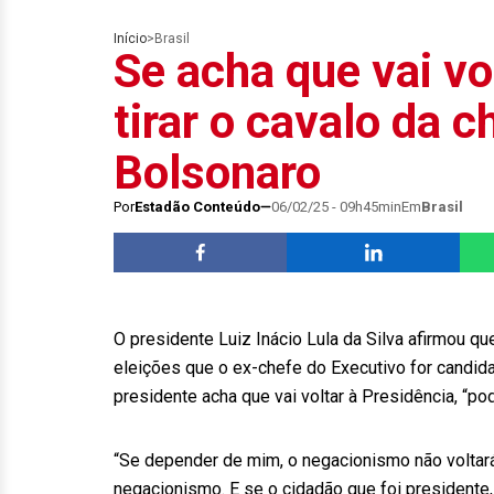
Início
>
Brasil
Se acha que vai vo
tirar o cavalo da c
Bolsonaro
Por
Estadão Conteúdo
06/02/25 - 09h45min
Em
Brasil
O presidente Luiz Inácio Lula da Silva afirmou qu
eleições que o ex-chefe do Executivo for candida
presidente acha que vai voltar à Presidência, “pod
“Se depender de mim, o negacionismo não voltará
negacionismo. E se o cidadão que foi presidente,