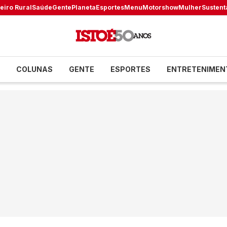
eiro Rural
Saúde
Gente
Planeta
Esportes
Menu
Motorshow
Mulher
Sustent
COLUNAS
GENTE
ESPORTES
ENTRETENIMEN