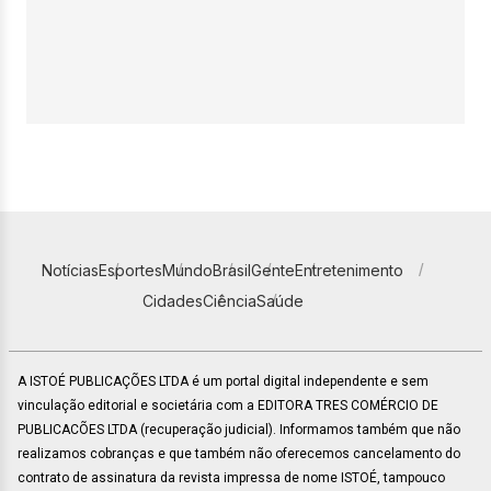
Notícias
Esportes
Mundo
Brasil
Gente
Entretenimento
Cidades
Ciência
Saúde
A ISTOÉ PUBLICAÇÕES LTDA é um portal digital independente e sem
vinculação editorial e societária com a EDITORA TRES COMÉRCIO DE
PUBLICACÕES LTDA (recuperação judicial). Informamos também que não
realizamos cobranças e que também não oferecemos cancelamento do
contrato de assinatura da revista impressa de nome ISTOÉ, tampouco